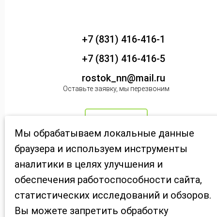
+7 (831) 416-416-1
+7 (831) 416-416-5
rostok_nn@mail.ru
Оставьте заявку, мы перезвоним
Консультация
Мы обрабатываем локальные данные
браузера и используем инструменты
аналитики в целях улучшения и
ООО «Региональный консультативный центр медико-
психологического сопровождения «РОСТОК»» Лицензия №
обеспечения работоспособности сайта,
Л041-01164-52/00320415 выдана 29.03.2019 г.
статистических исследований и обзоров.
Вы можете запретить обработку