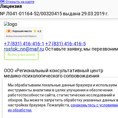
🗺️ Открыть на карте
Лицензия
№ Л041-01164-52/00320415 выдана 29.03.2019 г.
+7 (831) 416-416-1
+7 (831) 416-416-5
rostok_nn@mail.ru
Оставьте заявку, мы перезвони
Консультация
ООО «Региональный консультативный центр
медико-психологического сопровождения
«РОСТОК»» Лицензия № Л041-01164-52/00320415
Мы обрабатываем локальные данные браузера и используем
выдана 29.03.2019 г.
инструменты аналитики в целях улучшения и обеспечения
работоспособности сайта, статистических исследований и
обзоров. Вы можете запретить обработку указанных данных 
© Медико-Психологический центр «РОСТОК» 2010 — 2026
настройках браузера. Пожалуйста,
ознакомьтесь с условиям
Политика конфиденциальности
Согласие на
их обработки.
обработку персональных данных
Условия