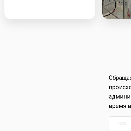
Обращае
происхо
админис
время в