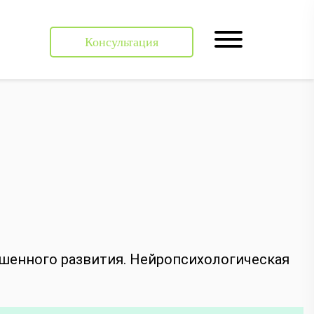
Все
Консультация
Консультация
шенного развития. Нейропсихологическая