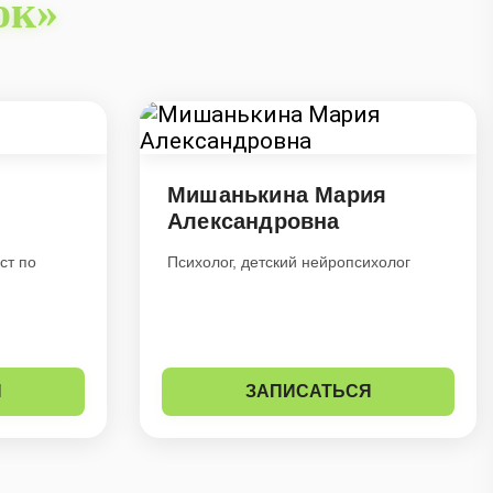
ок»
Мишанькина Мария
Александровна
ст по
Психолог, детский нейропсихолог
Я
ЗАПИСАТЬСЯ