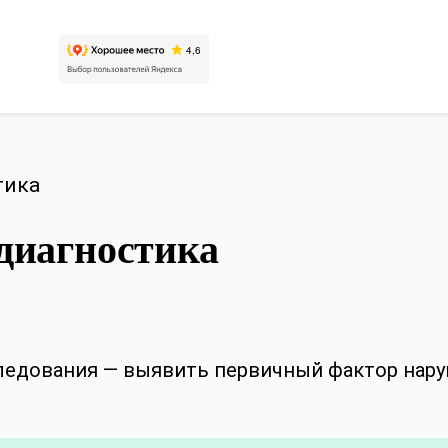
тика
диагностика
следования — выявить первичный фактор нару