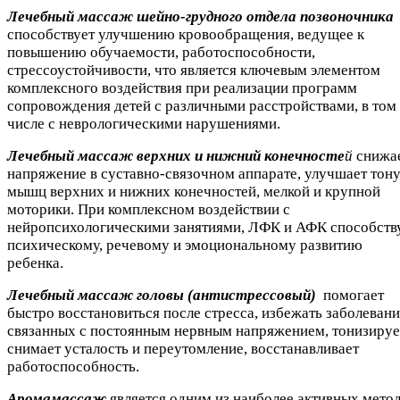
Лечебный массаж шейно-грудного отдела позвоночника
способствует улучшению кровообращения, ведущее к
повышению обучаемости, работоспособности,
стрессоустойчивости, что является ключевым элементом
комплексного воздействия при реализации программ
сопровождения детей с различными расстройствами, в том
числе с неврологическими нарушениями.
Лечебный массаж верхних и нижний конечносте
й
снижа
напряжение в суставно-связочном аппарате, улучшает тон
мышц верхних и нижних конечностей, мелкой и крупной
моторики. При комплексном воздействии с
нейропсихологическими занятиями, ЛФК и АФК способств
психическому, речевому и эмоциональному развитию
ребенка.
Лечебный массаж головы (антистрессовый)
помогает
быстро восстановиться после стресса, избежать заболевани
связанных с постоянным нервным напряжением, тонизируе
снимает усталость и переутомление, восстанавливает
работоспособность.
Аромамассаж
является одним из наиболее активных мето